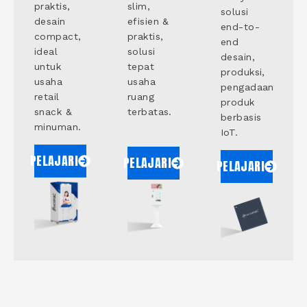
praktis,
slim,
solusi
desain
efisien &
end-to-
compact,
praktis,
end
ideal
solusi
desain,
untuk
tepat
produksi,
usaha
usaha
pengadaan
retail
ruang
produk
snack &
terbatas.
berbasis
minuman.
IoT.
PELAJARI
PELAJARI
PELAJARI