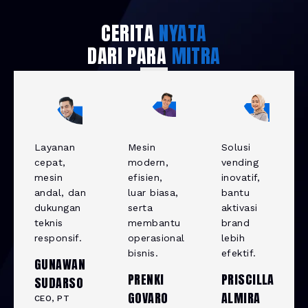
CERITA
NYATA
DARI PARA
MITRA
Layanan
Mesin
Solusi
cepat,
modern,
vending
mesin
efisien,
inovatif,
andal, dan
luar biasa,
bantu
dukungan
serta
aktivasi
teknis
membantu
brand
responsif.
operasional
lebih
bisnis.
efektif.
GUNAWAN
PRENKI
PRISCILLA
SUDARSO
GOVARO
ALMIRA
CEO, PT