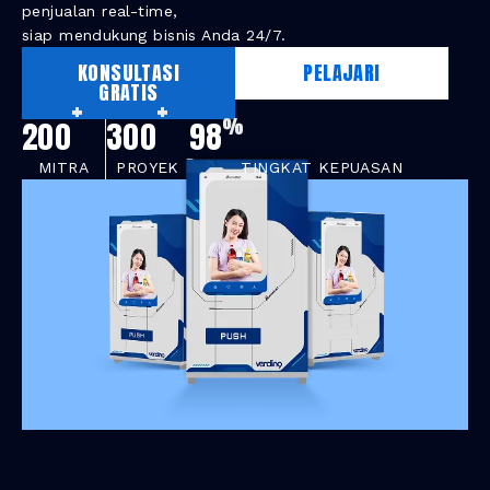
penjualan real-time,
siap mendukung bisnis Anda 24/7.
KONSULTASI
PELAJARI
GRATIS
+
+
%
200
300
98
MITRA
PROYEK
TINGKAT KEPUASAN