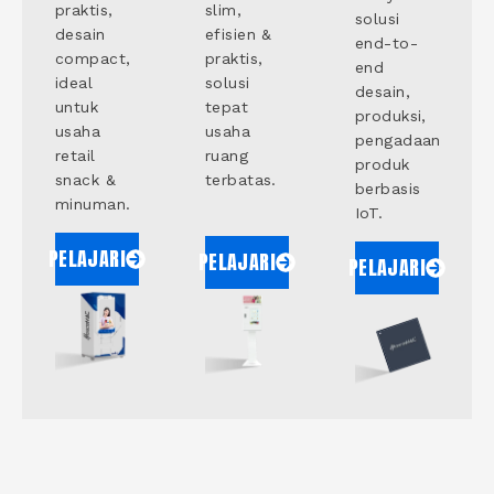
praktis,
slim,
solusi
desain
efisien &
end-to-
compact,
praktis,
end
ideal
solusi
desain,
untuk
tepat
produksi,
usaha
usaha
pengadaan
retail
ruang
produk
snack &
terbatas.
berbasis
minuman.
IoT.
PELAJARI
PELAJARI
PELAJARI