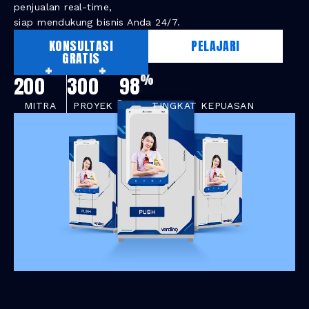
penjualan real-time,
siap mendukung bisnis Anda 24/7.
KONSULTASI
PELAJARI
GRATIS
+
+
%
200
300
98
MITRA
PROYEK
TINGKAT KEPUASAN