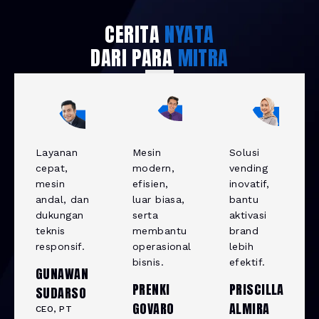
CERITA
NYATA
DARI PARA
MITRA
Layanan
Mesin
Solusi
cepat,
modern,
vending
mesin
efisien,
inovatif,
andal, dan
luar biasa,
bantu
dukungan
serta
aktivasi
teknis
membantu
brand
responsif.
operasional
lebih
bisnis.
efektif.
GUNAWAN
PRENKI
PRISCILLA
SUDARSO
GOVARO
ALMIRA
CEO, PT