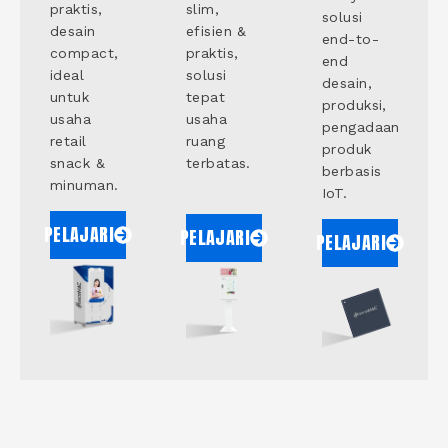
praktis,
slim,
solusi
desain
efisien &
end-to-
compact,
praktis,
end
ideal
solusi
desain,
untuk
tepat
produksi,
usaha
usaha
pengadaan
retail
ruang
produk
snack &
terbatas.
berbasis
minuman.
IoT.
PELAJARI
PELAJARI
PELAJARI