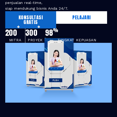
penjualan real-time,
siap mendukung bisnis Anda 24/7.
KONSULTASI
PELAJARI
GRATIS
+
+
%
200
300
98
MITRA
PROYEK
TINGKAT KEPUASAN