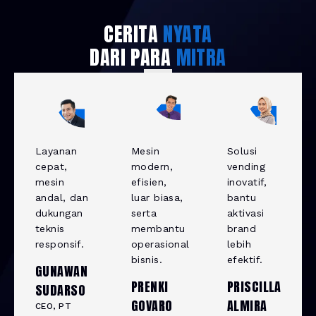
CERITA
NYATA
DARI PARA
MITRA
Layanan
Mesin
Solusi
cepat,
modern,
vending
mesin
efisien,
inovatif,
andal, dan
luar biasa,
bantu
dukungan
serta
aktivasi
teknis
membantu
brand
responsif.
operasional
lebih
bisnis.
efektif.
GUNAWAN
PRENKI
PRISCILLA
SUDARSO
GOVARO
ALMIRA
CEO, PT