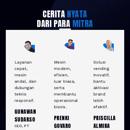
CERITA
NYATA
DARI PARA
MITRA
Layanan
Mesin
Solusi
cepat,
modern,
vending
mesin
efisien,
inovatif,
andal, dan
luar biasa,
bantu
dukungan
serta
aktivasi
teknis
membantu
brand
responsif.
operasional
lebih
bisnis.
efektif.
GUNAWAN
PRENKI
PRISCILLA
SUDARSO
GOVARO
ALMIRA
CEO, PT