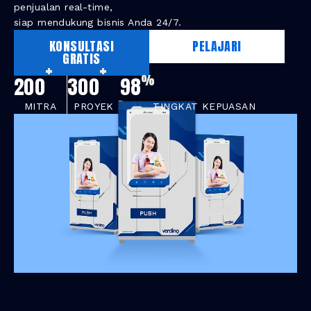
penjualan real-time,
siap mendukung bisnis Anda 24/7.
KONSULTASI
PELAJARI
GRATIS
+
+
%
200
300
98
MITRA
PROYEK
TINGKAT KEPUASAN