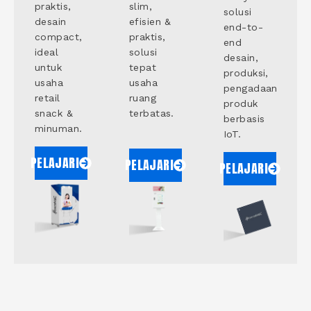
praktis,
slim,
solusi
desain
efisien &
end-to-
compact,
praktis,
end
ideal
solusi
desain,
untuk
tepat
produksi,
usaha
usaha
pengadaan
retail
ruang
produk
snack &
terbatas.
berbasis
minuman.
IoT.
PELAJARI
PELAJARI
PELAJARI