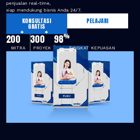
penjualan real-time,
siap mendukung bisnis Anda 24/7.
KONSULTASI
PELAJARI
GRATIS
+
+
%
200
300
98
MITRA
PROYEK
TINGKAT KEPUASAN