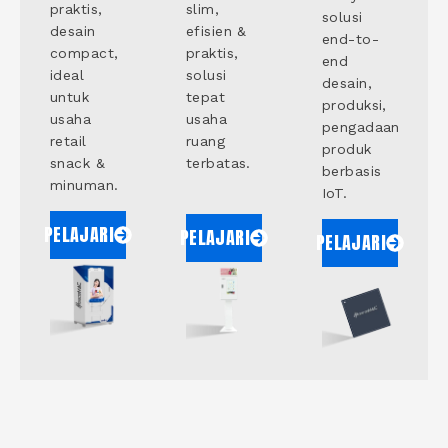
praktis,
slim,
solusi
desain
efisien &
end-to-
compact,
praktis,
end
ideal
solusi
desain,
untuk
tepat
produksi,
usaha
usaha
pengadaan
retail
ruang
produk
snack &
terbatas.
berbasis
minuman.
IoT.
PELAJARI
PELAJARI
PELAJARI