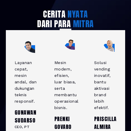
CERITA
NYATA
DARI PARA
MITRA
Layanan
Mesin
Solusi
cepat,
modern,
vending
mesin
efisien,
inovatif,
andal, dan
luar biasa,
bantu
dukungan
serta
aktivasi
teknis
membantu
brand
responsif.
operasional
lebih
bisnis.
efektif.
GUNAWAN
PRENKI
PRISCILLA
SUDARSO
GOVARO
ALMIRA
CEO, PT