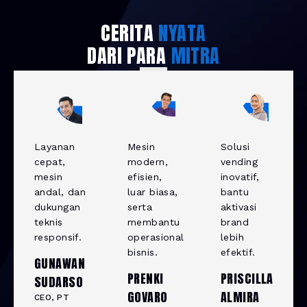
CERITA
NYATA
DARI PARA
MITRA
Layanan
Mesin
Solusi
cepat,
modern,
vending
mesin
efisien,
inovatif,
andal, dan
luar biasa,
bantu
dukungan
serta
aktivasi
teknis
membantu
brand
responsif.
operasional
lebih
bisnis.
efektif.
GUNAWAN
PRENKI
PRISCILLA
SUDARSO
GOVARO
ALMIRA
CEO, PT