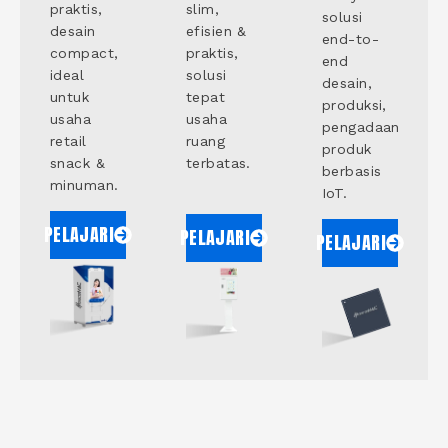
praktis,
slim,
solusi
desain
efisien &
end-to-
compact,
praktis,
end
ideal
solusi
desain,
untuk
tepat
produksi,
usaha
usaha
pengadaan
retail
ruang
produk
snack &
terbatas.
berbasis
minuman.
IoT.
PELAJARI
PELAJARI
PELAJARI