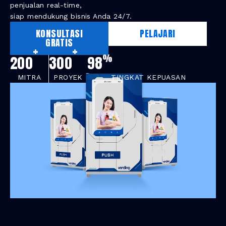
penjualan real-time,
siap mendukung bisnis Anda 24/7.
KONSULTASI
PELAJARI
GRATIS
+
+
%
200
300
98
MITRA
PROYEK
TINGKAT KEPUASAN