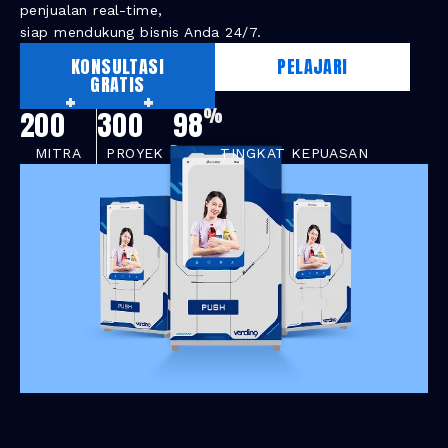
penjualan real-time,
siap mendukung bisnis Anda 24/7.
KONSULTASI
PELAJARI
GRATIS
+
+
%
200
300
98
MITRA
PROYEK
TINGKAT KEPUASAN