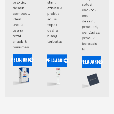
praktis,
slim,
solusi
desain
efisien &
end-to-
compact,
praktis,
end
ideal
solusi
desain,
untuk
tepat
produksi,
usaha
usaha
pengadaan
retail
ruang
produk
snack &
terbatas.
berbasis
minuman.
IoT.
PELAJARI
PELAJARI
PELAJARI