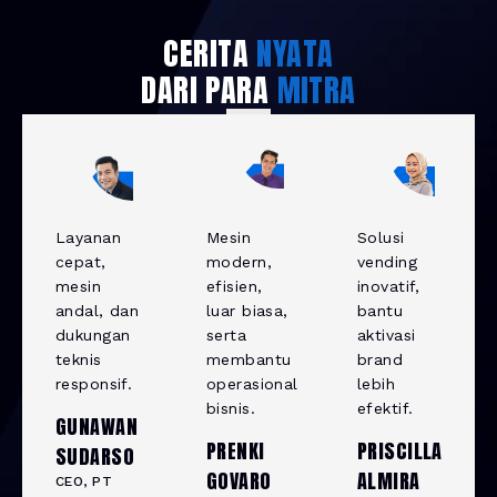
CERITA
NYATA
DARI PARA
MITRA
Layanan
Mesin
Solusi
cepat,
modern,
vending
mesin
efisien,
inovatif,
andal, dan
luar biasa,
bantu
dukungan
serta
aktivasi
teknis
membantu
brand
responsif.
operasional
lebih
bisnis.
efektif.
GUNAWAN
PRENKI
PRISCILLA
SUDARSO
GOVARO
ALMIRA
CEO, PT