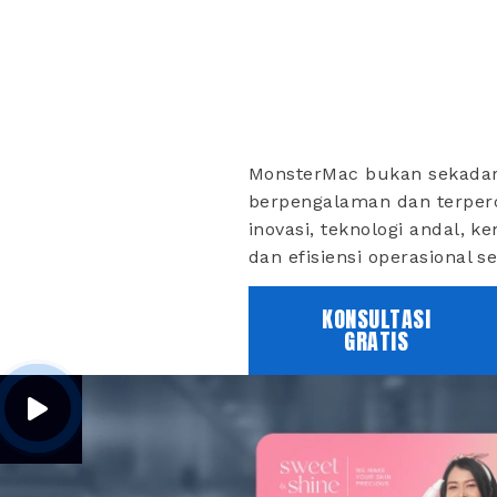
MonsterMac bukan sekadar
berpengalaman dan terperc
inovasi, teknologi andal, 
dan efisiensi operasional s
KONSULTASI
GRATIS