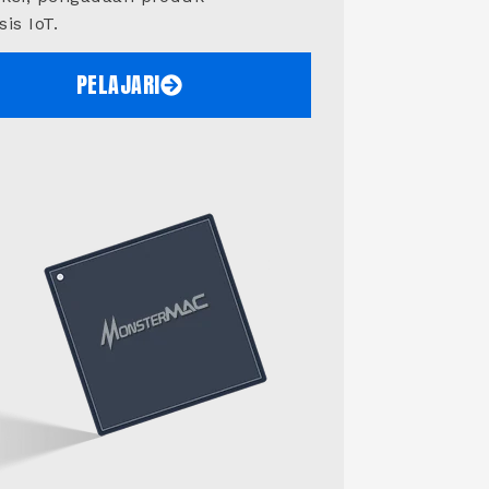
is IoT.
PELAJARI