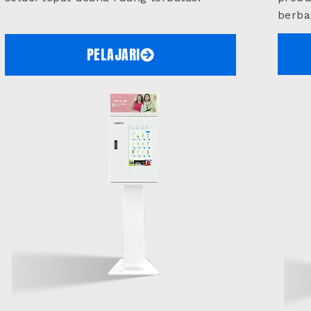
berbas
PELAJARI