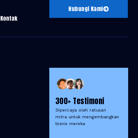
Hubungi KamI
Kontak
300+ Testimoni
Dipercaya oleh ratusan
mitra untuk mengembangkan
bisnis mereka