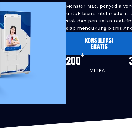
Monster Mac, penyedia ven
untuk bisnis ritel modern,
stok dan penjualan real-ti
siap mendukung bisnis And
KONSULTASI
GRATIS
+
200
MITRA