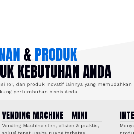
NAN
&
PRODUK
TUK KEBUTUHAN ANDA
i IoT, dan produk inovatif lainnya yang memudahkan
ukung pertumbuhan bisnis Anda.
VENDING MACHINE MINI
INT
Vending Machine slim, efisien & praktis,
Menye
solusi tepat usaha ruang terbatas.
produ