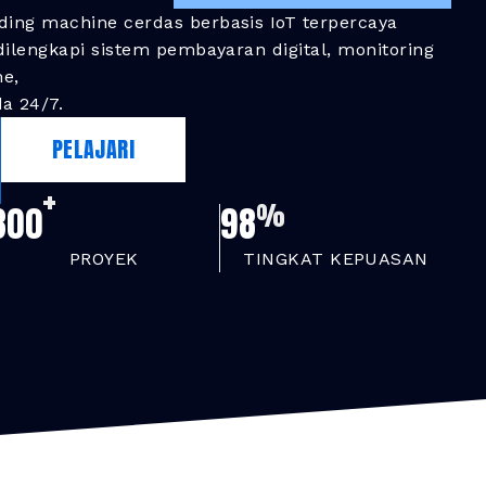
ding machine cerdas berbasis IoT terpercaya
 dilengkapi sistem pembayaran digital, monitoring
me,
a 24/7.
PELAJARI
+
%
300
98
PROYEK
TINGKAT KEPUASAN