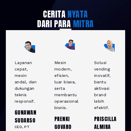
CERITA
NYATA
DARI PARA
MITRA
Layanan
Mesin
Solusi
cepat,
modern,
vending
mesin
efisien,
inovatif,
andal, dan
luar biasa,
bantu
dukungan
serta
aktivasi
teknis
membantu
brand
responsif.
operasional
lebih
bisnis.
efektif.
GUNAWAN
PRENKI
PRISCILLA
SUDARSO
GOVARO
ALMIRA
CEO, PT