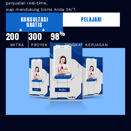
penjualan real-time,
siap mendukung bisnis Anda 24/7.
KONSULTASI
PELAJARI
GRATIS
+
+
%
200
300
98
MITRA
PROYEK
TINGKAT KEPUASAN