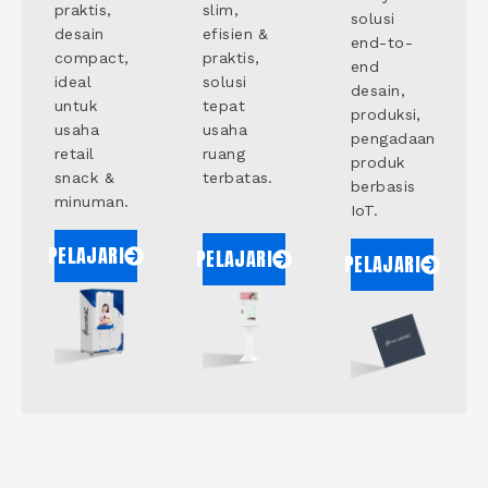
praktis,
slim,
solusi
desain
efisien &
end-to-
compact,
praktis,
end
ideal
solusi
desain,
untuk
tepat
produksi,
usaha
usaha
pengadaan
retail
ruang
produk
snack &
terbatas.
berbasis
minuman.
IoT.
PELAJARI
PELAJARI
PELAJARI