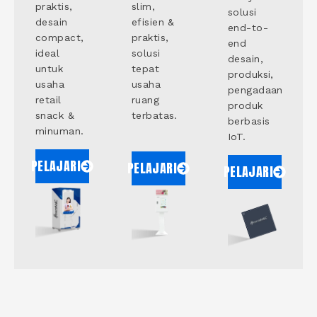
praktis,
slim,
solusi
desain
efisien &
end-to-
compact,
praktis,
end
ideal
solusi
desain,
untuk
tepat
produksi,
usaha
usaha
pengadaan
retail
ruang
produk
snack &
terbatas.
berbasis
minuman.
IoT.
PELAJARI
PELAJARI
PELAJARI