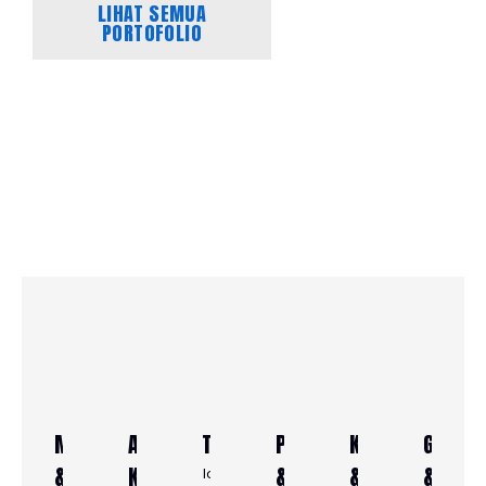
LIHAT SEMUA
PORTOFOLIO
MAKANAN
ALAT
TELEKOMUNIKASI
PERHIASAN
KOSMETIK
GAME
&
KERJA
&
&
&
Ideal