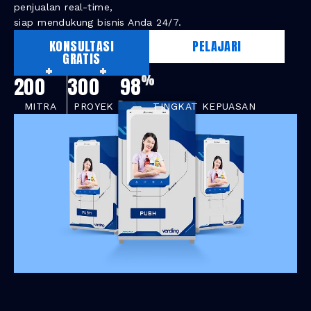
penjualan real-time,
siap mendukung bisnis Anda 24/7.
KONSULTASI
PELAJARI
GRATIS
+
+
%
200
300
98
MITRA
PROYEK
TINGKAT KEPUASAN