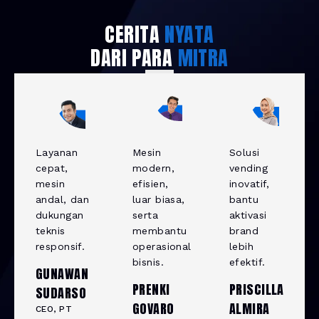
CERITA
NYATA
DARI PARA
MITRA
Layanan
Mesin
Solusi
cepat,
modern,
vending
mesin
efisien,
inovatif,
andal, dan
luar biasa,
bantu
dukungan
serta
aktivasi
teknis
membantu
brand
responsif.
operasional
lebih
bisnis.
efektif.
GUNAWAN
PRENKI
PRISCILLA
SUDARSO
GOVARO
ALMIRA
CEO, PT