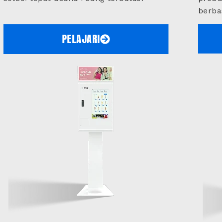
berbas
PELAJARI