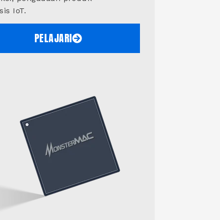
is IoT.
PELAJARI