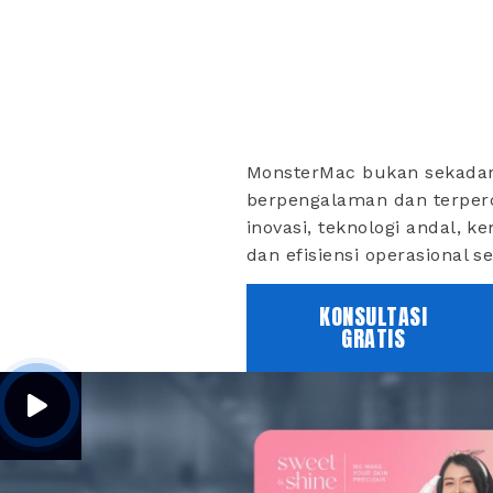
MonsterMac bukan sekadar
berpengalaman dan terperc
inovasi, teknologi andal, 
dan efisiensi operasional s
KONSULTASI
GRATIS