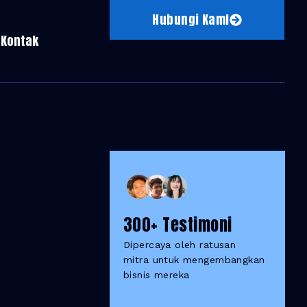
Hubungi KamI
Kontak
300+ Testimoni
Dipercaya oleh ratusan
mitra untuk mengembangkan
bisnis mereka