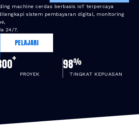
ding machine cerdas berbasis IoT terpercaya
 dilengkapi sistem pembayaran digital, monitoring
me,
a 24/7.
PELAJARI
+
%
300
98
PROYEK
TINGKAT KEPUASAN