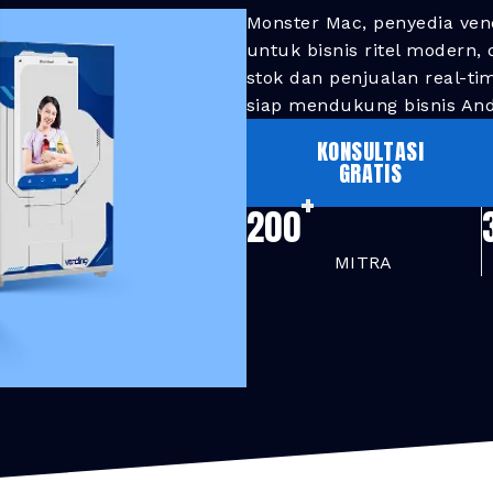
Monster Mac, penyedia ven
untuk bisnis ritel modern,
stok dan penjualan real-ti
siap mendukung bisnis And
KONSULTASI
GRATIS
+
200
MITRA