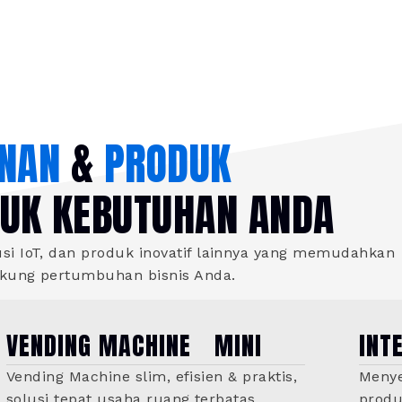
NAN
&
PRODUK
TUK KEBUTUHAN ANDA
i IoT, dan produk inovatif lainnya yang memudahkan
ukung pertumbuhan bisnis Anda.
VENDING MACHINE MINI
INT
Vending Machine slim, efisien & praktis,
Menye
solusi tepat usaha ruang terbatas.
produ