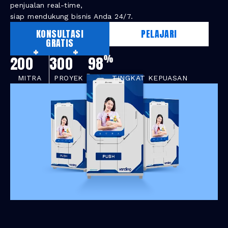
penjualan real-time,
siap mendukung bisnis Anda 24/7.
KONSULTASI
PELAJARI
GRATIS
+
+
%
200
300
98
MITRA
PROYEK
TINGKAT KEPUASAN