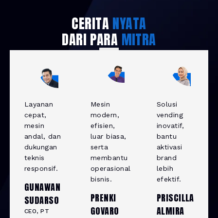
CERITA
NYATA
DARI PARA
MITRA
Layanan
Mesin
Solusi
cepat,
modern,
vending
mesin
efisien,
inovatif,
andal, dan
luar biasa,
bantu
dukungan
serta
aktivasi
teknis
membantu
brand
responsif.
operasional
lebih
bisnis.
efektif.
GUNAWAN
PRENKI
PRISCILLA
SUDARSO
GOVARO
ALMIRA
CEO, PT