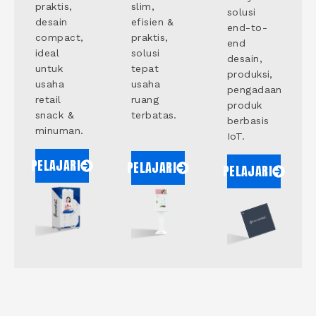
praktis,
slim,
solusi
desain
efisien &
end-to-
compact,
praktis,
end
ideal
solusi
desain,
untuk
tepat
produksi,
usaha
usaha
pengadaan
retail
ruang
produk
snack &
terbatas.
berbasis
minuman.
IoT.
PELAJARI
PELAJARI
PELAJARI