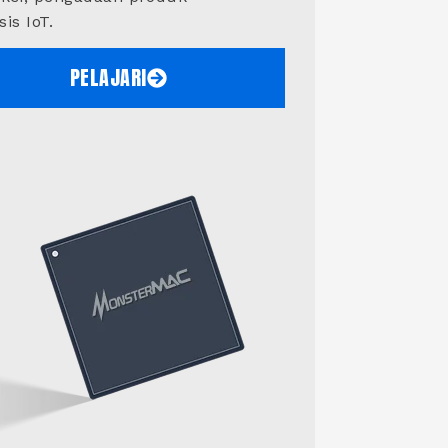
is IoT.
PELAJARI