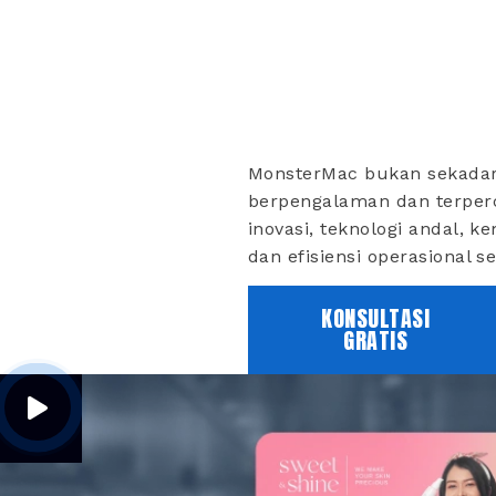
MonsterMac bukan sekadar
berpengalaman dan terperc
inovasi, teknologi andal, 
dan efisiensi operasional s
KONSULTASI
GRATIS