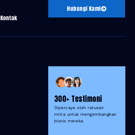
Hubungi KamI
Kontak
300+ Testimoni
Dipercaya oleh ratusan
mitra untuk mengembangkan
bisnis mereka