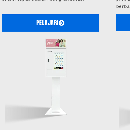
berbas
PELAJARI