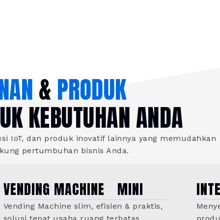
NAN
&
PRODUK
TUK KEBUTUHAN ANDA
i IoT, dan produk inovatif lainnya yang memudahkan
ukung pertumbuhan bisnis Anda.
VENDING MACHINE MINI
INT
Vending Machine slim, efisien & praktis,
Menye
solusi tepat usaha ruang terbatas.
produ