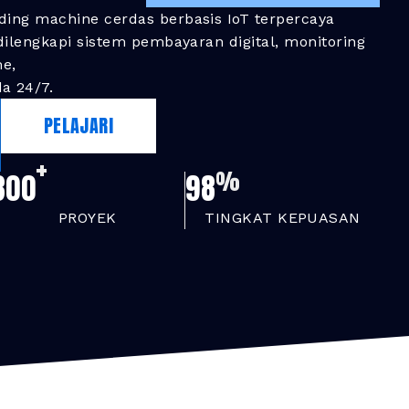
ding machine cerdas berbasis IoT terpercaya
 dilengkapi sistem pembayaran digital, monitoring
me,
a 24/7.
PELAJARI
+
%
300
98
PROYEK
TINGKAT KEPUASAN