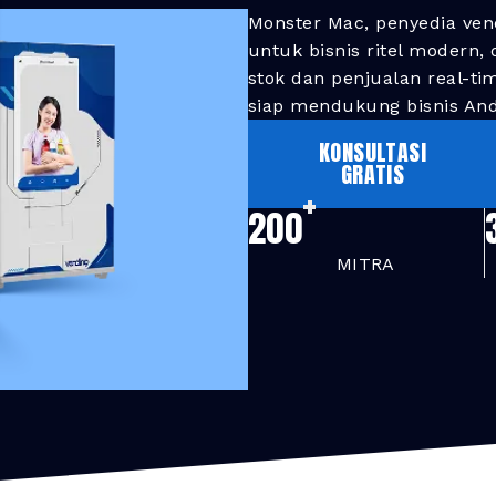
Monster Mac, penyedia ven
untuk bisnis ritel modern,
stok dan penjualan real-ti
siap mendukung bisnis And
KONSULTASI
GRATIS
+
200
MITRA