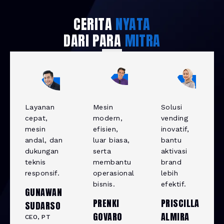
CERITA
NYATA
DARI PARA
MITRA
Layanan
Mesin
Solusi
cepat,
modern,
vending
mesin
efisien,
inovatif,
andal, dan
luar biasa,
bantu
dukungan
serta
aktivasi
teknis
membantu
brand
responsif.
operasional
lebih
bisnis.
efektif.
GUNAWAN
PRENKI
PRISCILLA
SUDARSO
GOVARO
ALMIRA
CEO, PT