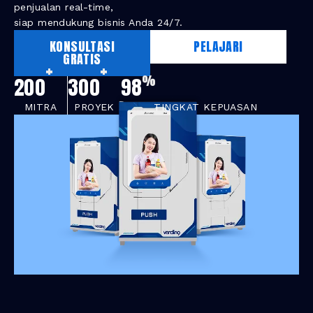
penjualan real-time,
siap mendukung bisnis Anda 24/7.
KONSULTASI
PELAJARI
GRATIS
+
+
%
200
300
98
MITRA
PROYEK
TINGKAT KEPUASAN