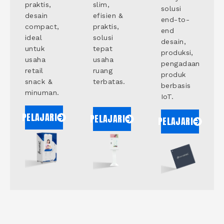
praktis,
slim,
solusi
desain
efisien &
end-to-
compact,
praktis,
end
ideal
solusi
desain,
untuk
tepat
produksi,
usaha
usaha
pengadaan
retail
ruang
produk
snack &
terbatas.
berbasis
minuman.
IoT.
PELAJARI
PELAJARI
PELAJARI