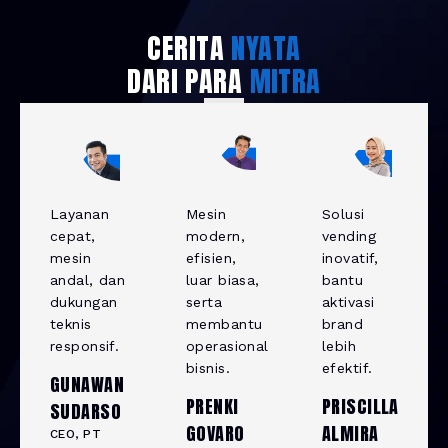
CERITA
NYATA
DARI PARA
MITRA
Layanan
Mesin
Solusi
cepat,
modern,
vending
mesin
efisien,
inovatif,
andal, dan
luar biasa,
bantu
dukungan
serta
aktivasi
teknis
membantu
brand
responsif.
operasional
lebih
bisnis.
efektif.
GUNAWAN
PRENKI
PRISCILLA
SUDARSO
GOVARO
ALMIRA
CEO, PT