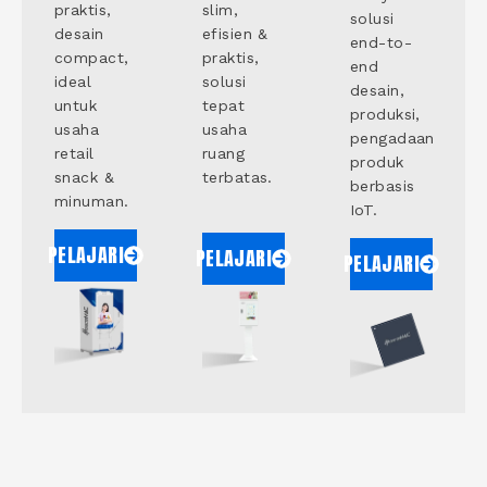
praktis,
slim,
solusi
desain
efisien &
end-to-
compact,
praktis,
end
ideal
solusi
desain,
untuk
tepat
produksi,
usaha
usaha
pengadaan
retail
ruang
produk
snack &
terbatas.
berbasis
minuman.
IoT.
PELAJARI
PELAJARI
PELAJARI