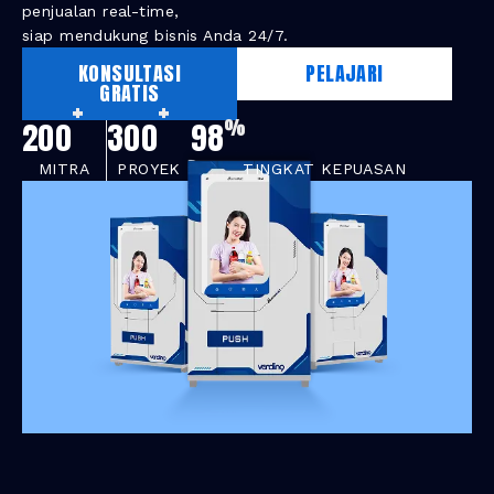
penjualan real-time,
siap mendukung bisnis Anda 24/7.
KONSULTASI
PELAJARI
GRATIS
+
+
%
200
300
98
MITRA
PROYEK
TINGKAT KEPUASAN