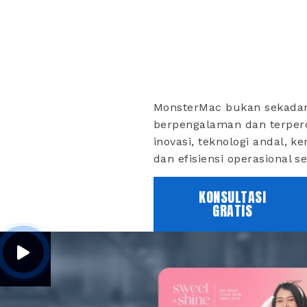
MonsterMac bukan sekadar
berpengalaman dan terperc
inovasi, teknologi andal, 
dan efisiensi operasional s
KONSULTASI
GRATIS