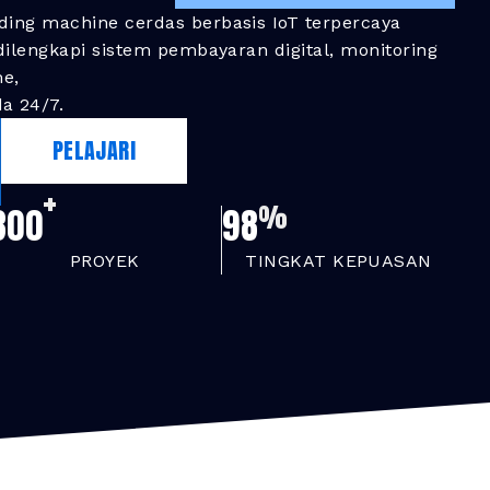
ding machine cerdas berbasis IoT terpercaya
 dilengkapi sistem pembayaran digital, monitoring
me,
a 24/7.
PELAJARI
+
%
300
98
PROYEK
TINGKAT KEPUASAN