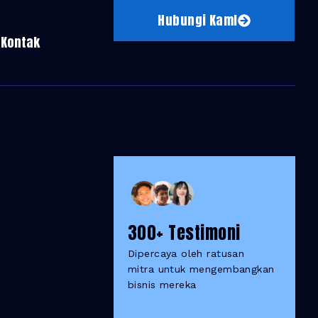
Hubungi KamI
Kontak
300+ Testimoni
Dipercaya oleh ratusan
mitra untuk mengembangkan
bisnis mereka