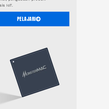
is IoT.
PELAJARI