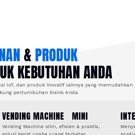
NAN
&
PRODUK
TUK KEBUTUHAN ANDA
i IoT, dan produk inovatif lainnya yang memudahkan
ukung pertumbuhan bisnis Anda.
VENDING MACHINE MINI
INT
Vending Machine slim, efisien & praktis,
Menye
solusi tepat usaha ruang terbatas.
produ